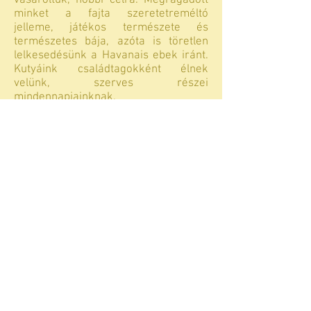
vásároltuk, hobbi célra. Megragadott
minket a fajta szeretetreméltó
jelleme, játékos természete és
természetes bája, azóta is töretlen
lelkesedésünk a Havanais ebek iránt.
Kutyáink családtagokként élnek
velünk, szerves részei
mindennapjainknak.
Nagyon szeretjük a kiállítások
izgalmas világát és a tenyésztés
kihívásait. Célunk, hogy kennelünkből
egészséges, a standardnak megfelelő
küllemű ebek kerüljenek ki, melyek
tovább öregbíthetik a Bichon Havanais
fajta jóhírét.
Jó szórakozást kívánunk oldalunk
böngészéséhez, kérdéseivel bátran
keressen minket elérhetőségeinken!
Szabó Adrián és Kotlár Zoltán