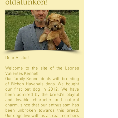
oldalunkon!
Dear Visitor!
Welcome to the site of the Leones
Valientes Kennel!
Our family Kennel deals with breeding
of Bichon Havanais dogs. We bought
our first pet dog in 2012. We have
been admired by the breed’s playful
and lovable character and natural
charm, since that our enthusiasm has
been unbroken towards this breed.
Our dogs live with us as real members