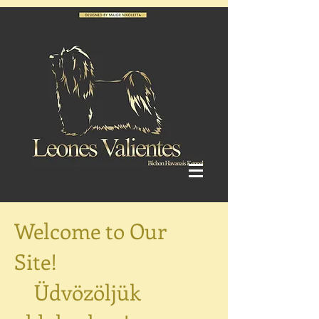
Welcome to Our
Site!
Üdvözöljük